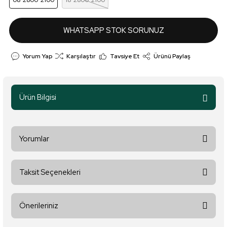
08*2800*2100
18*2800*2100
WHATSAPP STOK SORUNUZ
Yorum Yap
Karşılaştır
Tavsiye Et
Ürünü Paylaş
Ürün Bilgisi
Yorumlar
Taksit Seçenekleri
Bu ürüne ilk yorumu siz yapın!
Önerileriniz
Yorum Yaz