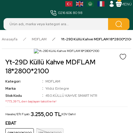
MENÜ
0216 606 80 98
Anasayfa
MDFLAM
Yt-29D Küllü Kahve MDFLAM 18*2800*2100
Yt-29D Küllü Kahve MDFLAM
18*2800*2100
Kategori
MDFLAM
Marka
Yıldız Entegre
Stok Kodu
450.KÜLLÜ KAHVE SMART NTR
*773,39 TL den başlayan taksitlerle!
3.255,00 TL
Havale/Eft Fiyatı:
KDV Dahil
EBAT