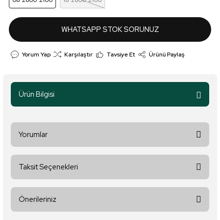
08*2800*2100
18*2800*2100
WHATSAPP STOK SORUNUZ
Yorum Yap
Karşılaştır
Tavsiye Et
Ürünü Paylaş
Ürün Bilgisi
Yorumlar
Taksit Seçenekleri
Bu ürüne ilk yorumu siz yapın!
Önerileriniz
Yorum Yaz