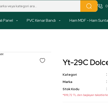
0
lı Panel
PVC Kenar Bandı
Ham MDF - Ham Sunt
Yt-29C Dol
Kategori
Marka
Stok Kodu
*819,72 TL den başlayan taksitlerle