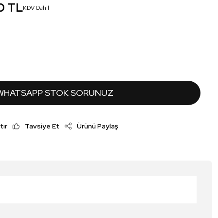
0 TL
KDV Dahil
WHATSAPP STOK SORUNUZ
tır
Tavsiye Et
Ürünü Paylaş