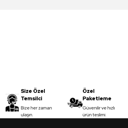
da yetersiz gördüğünüz noktaları öneri formunu kullanarak tarafımıza iletebil
Bu ürüne ilk yorumu siz yapın!
Yorum Yaz
Meşe MDFLAM
Vt-059 Akçaağaç MDFLAM
0
TL
Size Özel
3.450,00
Özel
TL
Temsilci
Paketleme
il
KDV Dahil
Gönder
Bize her zaman
Güvenilir ve hızlı
ulaşın.
ürün teslimi.
 Ver
Sipariş Ver