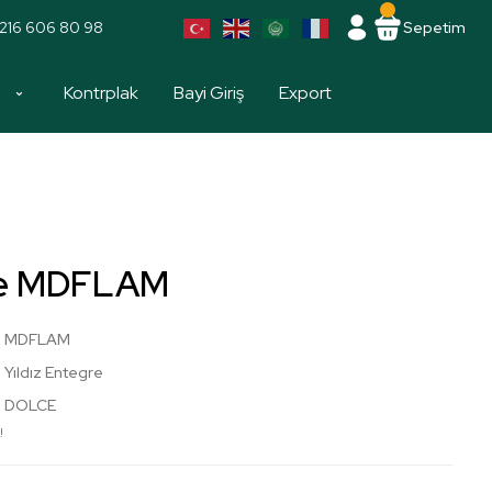
216 606 80 98
Sepetim
a
Kontrplak
Bayi Giriş
Export
ce MDFLAM
MDFLAM
Yıldız Entegre
DOLCE
!