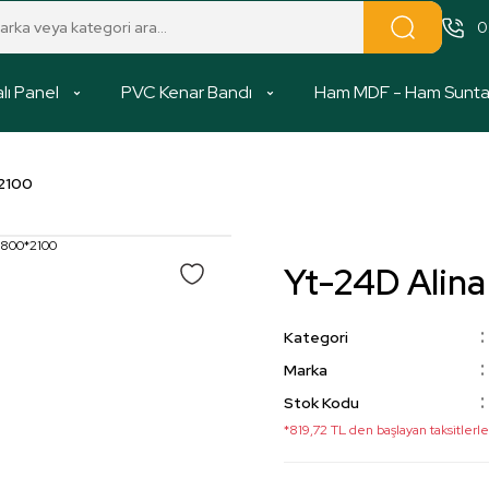
0
lı Panel
PVC Kenar Bandı
Ham MDF - Ham Sunt
2100
Yt-24D Alin
Kategori
Marka
Stok Kodu
*819,72 TL den başlayan taksitlerle