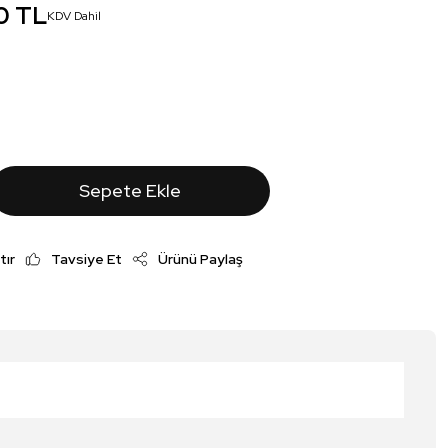
0 TL
KDV Dahil
Sepete Ekle
tır
Tavsiye Et
Ürünü Paylaş