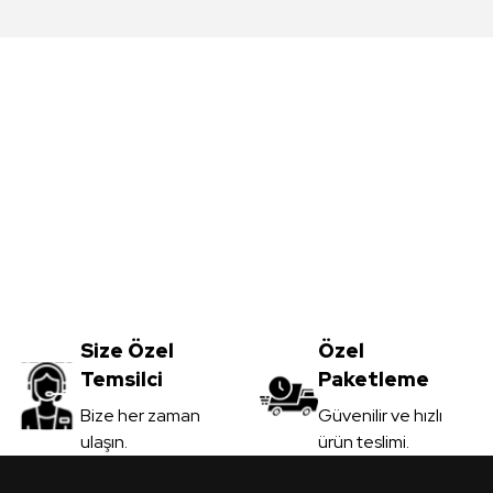
da yetersiz gördüğünüz noktaları öneri formunu kullanarak tarafımıza iletebil
Bu ürüne ilk yorumu siz yapın!
Yorum Yaz
Meşe MDFLAM
Vt-059 Akçaağaç MDFLAM
0
TL
Size Özel
3.450,00
Özel
TL
Temsilci
Paketleme
il
KDV Dahil
Gönder
Bize her zaman
Güvenilir ve hızlı
ulaşın.
ürün teslimi.
 Ver
Sipariş Ver