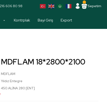
216 606 80 98
Sepetim
a
Kontrplak
Bayi Giriş
Export
a MDFLAM 18*2800*2100
MDFLAM
Yıldız Entegre
450.ALİNA 280 [ENT]
!