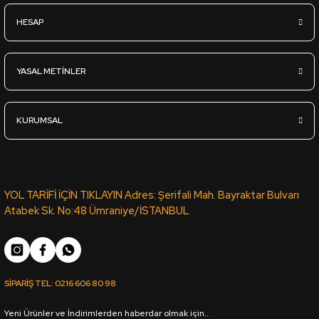
Sipariş Ver
HESAP
YT-98D VİZON LATTE KOTON VİZON PVC ROMA KENAR BANDI 6
YASAL METİNLER
1.839,36
TL
KDV Dahil
KURUMSAL
Sipariş Ver
VT-188 VİKTORYA CEVİZ PVC KENAR BANDI PORTAKAL 03889 -
YOL TARİFİ İÇİN TIKLAYIN Adres: Şerifali Mah. Bayraktar Bulvarı
Atabek Sk. No:48 Ümraniye/İSTANBUL
1.042,60
TL
KDV Dahil
SİPARİŞ TEL:
0216 606 80 98
Sipariş Ver
Yeni Ürünler ve İndirimlerden haberdar olmak için..