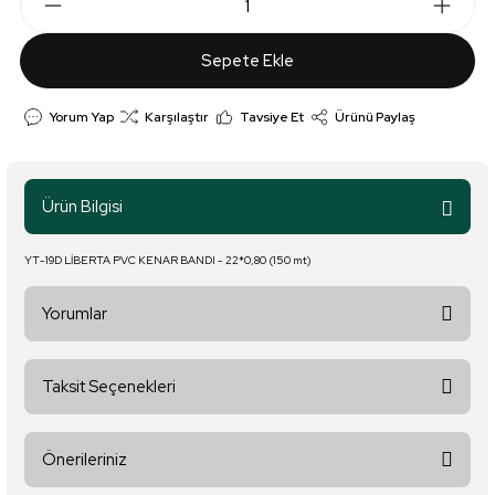
Sepete Ekle
Yorum Yap
Karşılaştır
Tavsiye Et
Ürünü Paylaş
Ürün Bilgisi
YT-19D LİBERTA PVC KENAR BANDI - 22*0,80 (150 mt)
Yorumlar
Taksit Seçenekleri
Bu ürüne ilk yorumu siz yapın!
Önerileriniz
Yorum Yaz