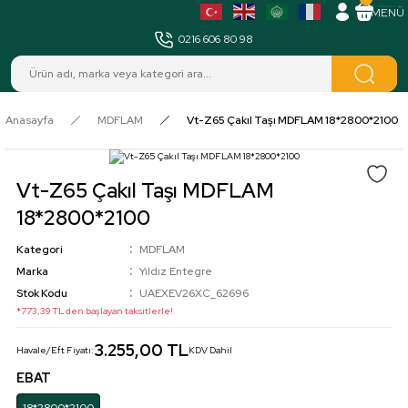
MENÜ
0216 606 80 98
Anasayfa
MDFLAM
Vt-Z65 Çakıl Taşı MDFLAM 18*2800*2100
Vt-Z65 Çakıl Taşı MDFLAM
18*2800*2100
Kategori
MDFLAM
Marka
Yıldız Entegre
Stok Kodu
UAEXEV26XC_62696
*773,39 TL den başlayan taksitlerle!
3.255,00 TL
Havale/Eft Fiyatı:
KDV Dahil
EBAT