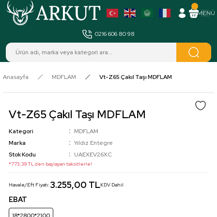
MENÜ
0216 606 80 98
Anasayfa
MDFLAM
Vt-Z65 Çakıl Taşı MDFLAM
Vt-Z65 Çakıl Taşı MDFLAM
Kategori
MDFLAM
Marka
Yıldız Entegre
Stok Kodu
UAEXEV26XC
*773,39 TL den başlayan taksitlerle!
3.255,00 TL
Havale/Eft Fiyatı:
KDV Dahil
EBAT
18*2800*2100