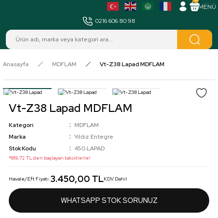
MENÜ
0216 606 80 98
Anasayfa
MDFLAM
Vt-Z38 Lapad MDFLAM
Vt-Z38 Lapad MDFLAM
Kategori
MDFLAM
Marka
Yıldız Entegre
Stok Kodu
450.LAPAD
*819,72 TL den başlayan taksitlerle!
3.450,00 TL
Havale/Eft Fiyatı:
KDV Dahil
WHATSAPP STOK SORUNUZ