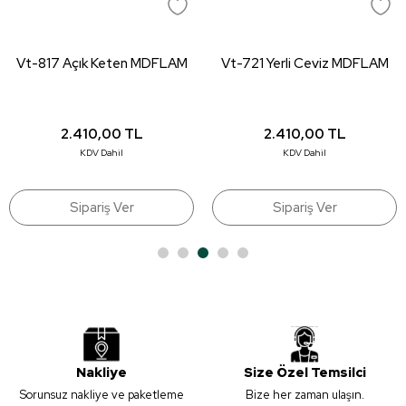
Ürün resmi kalitesiz, bozuk veya görüntülenemiyor.
Ürün açıklamasında eksik bilgiler bulunuyor.
Vt-817 Açık Keten MDFLAM
Vt-721 Yerli Ceviz MDFLAM
Ürün bilgilerinde hatalar bulunuyor.
Ürün fiyatı diğer sitelerden daha pahalı.
Bu ürüne benzer farklı alternatifler olmalı.
2.410,00
TL
2.410,00
TL
KDV Dahil
KDV Dahil
Sipariş Ver
Sipariş Ver
Gönder
Nakliye
Size Özel Temsilci
Sorunsuz nakliye ve paketleme
Bize her zaman ulaşın.