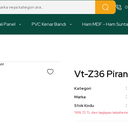
0
lı Panel
PVC Kenar Bandı
Ham MDF - Ham Sunt
Vt-Z36 Pir
Kategori
Marka
Stok Kodu
*819,72 TL den başlayan taksitlerle