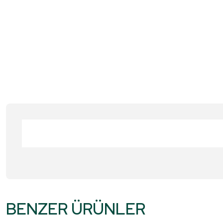
Bu ürünün fiyat bilgisi, resim, ürün açıklamalarında ve diğer konular
Görüş ve önerileriniz için teşekkür ederiz.
BENZER ÜRÜNLER
Ürün resmi kalitesiz, bozuk veya görüntülenemiyor.