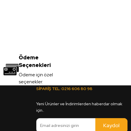
Vt-001 Açık Meşe MDFLAM
3.450,00
Ödeme
TL
Seçenekleri
KDV Dahil
Ödeme için özel
seçenekler.
Sipariş Ver
SİPARİŞ TEL:
0216 606 80 98
2C Legato MDFLAM
Yeni Ürünler ve İndirimlerden haberdar olmak
için..
Kaydol