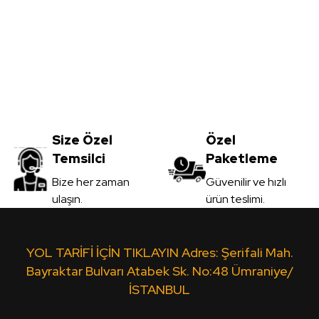
Yorum Yaz
Meşe MDFLAM
Vt-059 Akçaağaç MDFLAM
0
TL
Size Özel
3.450,00
Özel
TL
Temsilci
Paketleme
il
KDV Dahil
Gönder
Bize her zaman
Güvenilir ve hızlı
ulaşın.
ürün teslimi.
 Ver
Sipariş Ver
Ceviz MDFLAM
Vt-10A Leon MDFLAM
Yt-4
YOL TARİFİ İÇİN TIKLAYIN Adres: Şerifali Mah.
Bayraktar Bulvarı Atabek Sk. No:48 Ümraniye/
İSTANBUL