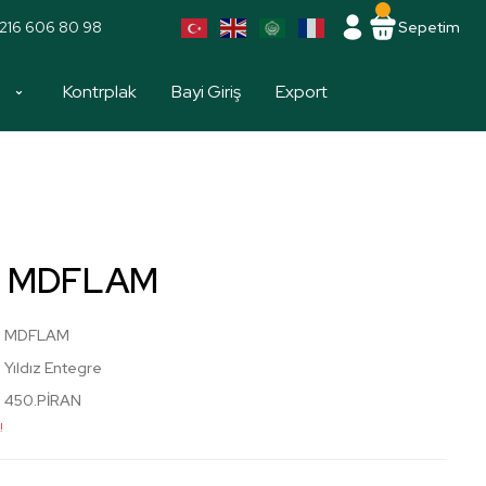
216 606 80 98
Sepetim
a
Kontrplak
Bayi Giriş
Export
an MDFLAM
MDFLAM
Yıldız Entegre
450.PİRAN
!