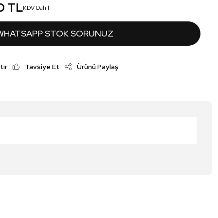
0 TL
KDV Dahil
WHATSAPP STOK SORUNUZ
tır
Tavsiye Et
Ürünü Paylaş
irsiniz.