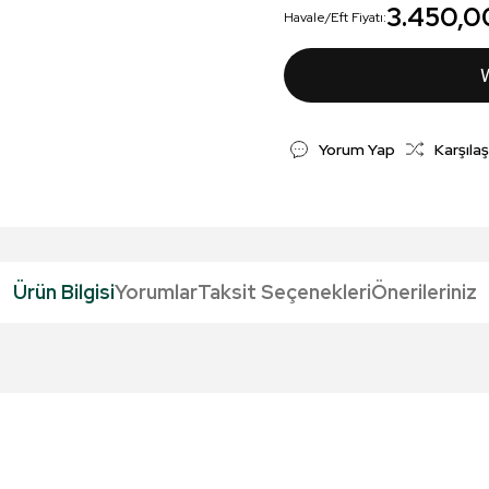
3.450,0
Havale/Eft Fiyatı:
Yorum Yap
Karşılaş
Ürün Bilgisi
Yorumlar
Taksit Seçenekleri
Önerileriniz
da yetersiz gördüğünüz noktaları öneri formunu kullanarak tarafımıza iletebil
Bu ürüne ilk yorumu siz yapın!