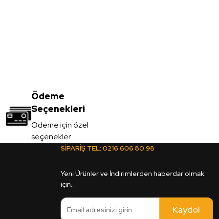
Vt-001 Açık Meşe MDFLAM
3.450,00
Ödeme
TL
Seçenekleri
KDV Dahil
Ödeme için özel
seçenekler.
Sipariş Ver
SİPARİŞ TEL:
0216 606 80 98
2C Legato MDFLAM
Yeni Ürünler ve İndirimlerden haberdar olmak
için..
Kaydol