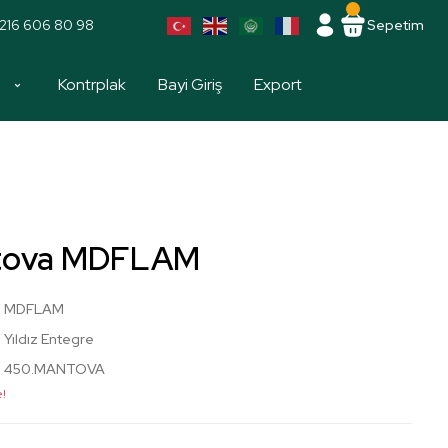
216 606 80 98
Sepetim
a
Kontrplak
Bayi Giriş
Export
tova MDFLAM
MDFLAM
Yıldız Entegre
450.MANTOVA
e!