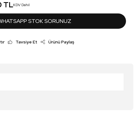
0 TL
KDV Dahil
WHATSAPP STOK SORUNUZ
tır
Tavsiye Et
Ürünü Paylaş
irsiniz.