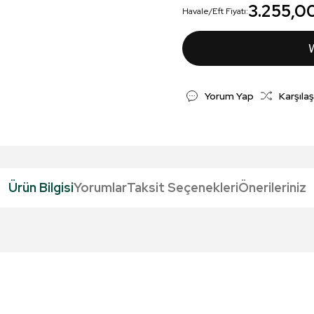
3.255,0
Havale/Eft Fiyatı:
Yorum Yap
Karşılaş
Ürün Bilgisi
Yorumlar
Taksit Seçenekleri
Önerileriniz
da yetersiz gördüğünüz noktaları öneri formunu kullanarak tarafımıza iletebil
Bu ürüne ilk yorumu siz yapın!