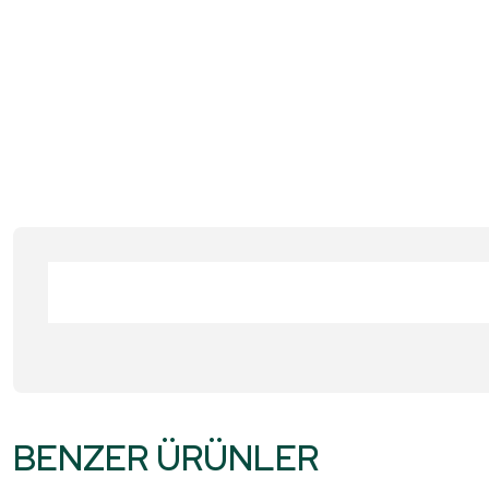
Bu ürünün fiyat bilgisi, resim, ürün açıklamalarında ve diğer konular
Görüş ve önerileriniz için teşekkür ederiz.
BENZER ÜRÜNLER
Ürün resmi kalitesiz, bozuk veya görüntülenemiyor.