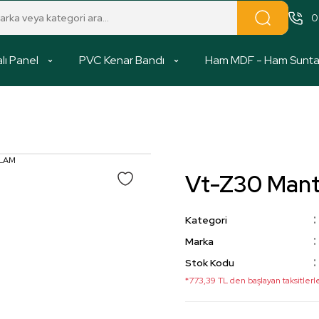
0
lı Panel
PVC Kenar Bandı
Ham MDF - Ham Sunt
Vt-Z30 Man
Kategori
Marka
Stok Kodu
*773,39 TL den başlayan taksitlerl