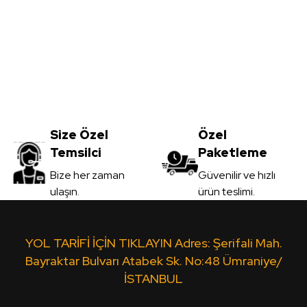
Yorum Yaz
Meşe MDFLAM
Vt-059 Akçaağaç MDFLAM
0
TL
Size Özel
3.450,00
Özel
TL
Temsilci
Paketleme
il
KDV Dahil
Gönder
Bize her zaman
Güvenilir ve hızlı
ulaşın.
ürün teslimi.
 Ver
Sipariş Ver
Ceviz MDFLAM
Vt-10A Leon MDFLAM
Yt-4
YOL TARİFİ İÇİN TIKLAYIN Adres: Şerifali Mah.
Bayraktar Bulvarı Atabek Sk. No:48 Ümraniye/
İSTANBUL