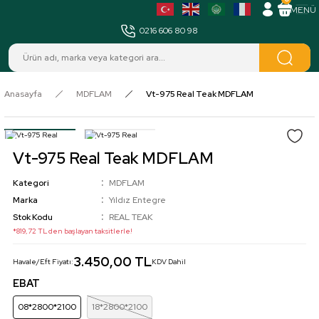
MENÜ
0216 606 80 98
Anasayfa
MDFLAM
Vt-975 Real Teak MDFLAM
Vt-975 Real Teak MDFLAM
Kategori
MDFLAM
Marka
Yıldız Entegre
Stok Kodu
REAL TEAK
*819,72 TL den başlayan taksitlerle!
3.450,00 TL
Havale/Eft Fiyatı:
KDV Dahil
EBAT
08*2800*2100
18*2800*2100