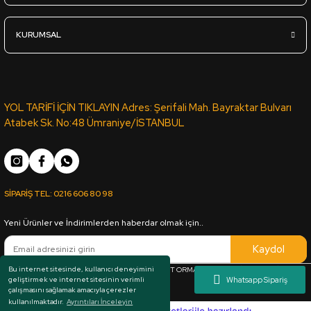
KURUMSAL
YOL TARİFİ İÇİN TIKLAYIN Adres: Şerifali Mah. Bayraktar Bulvarı
Atabek Sk. No:48 Ümraniye/İSTANBUL
SİPARİŞ TEL:
0216 606 80 98
Yeni Ürünler ve İndirimlerden haberdar olmak için..
Kaydol
Bu internet sitesinde, kullanıcı deneyimini
Her hakkı saklıdır. Copyright © 1983 - 2025 ARKUT ORMAN ÜRÜNLERİ SAN. VE TİC. LTD.
geliştirmek ve internet sitesinin verimli
ŞTİ.
çalışmasını sağlamak amacıyla çerezler
kullanılmaktadır.
Ayrıntıları İnceleyin