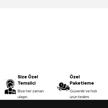
da yetersiz gördüğünüz noktaları öneri formunu kullanarak tarafımıza iletebil
Bu ürüne ilk yorumu siz yapın!
Yorum Yaz
Meşe MDFLAM
Vt-059 Akçaağaç MDFLAM
0
TL
Size Özel
3.450,00
Özel
TL
Temsilci
Paketleme
il
KDV Dahil
Gönder
Bize her zaman
Güvenilir ve hızlı
ulaşın.
ürün teslimi.
 Ver
Sipariş Ver