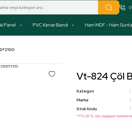
0
lı Panel
PVC Kenar Bandı
Ham MDF - Ham Sunt
00*2100
Vt-824 Çöl 
Kategori
Marka
Stok Kodu
*773,39 TL den başlayan taksitlerl