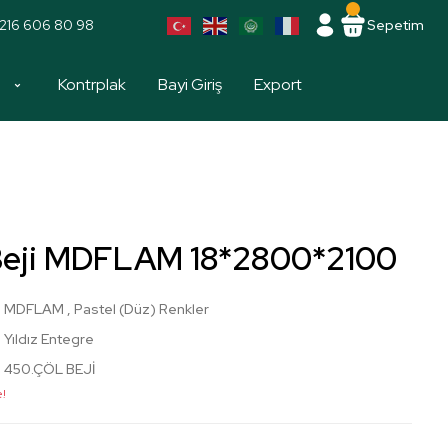
216 606 80 98
Sepetim
a
Kontrplak
Bayi Giriş
Export
Beji MDFLAM 18*2800*2100
MDFLAM
,
Pastel (Düz) Renkler
Yıldız Entegre
450.ÇÖL BEJİ
e!