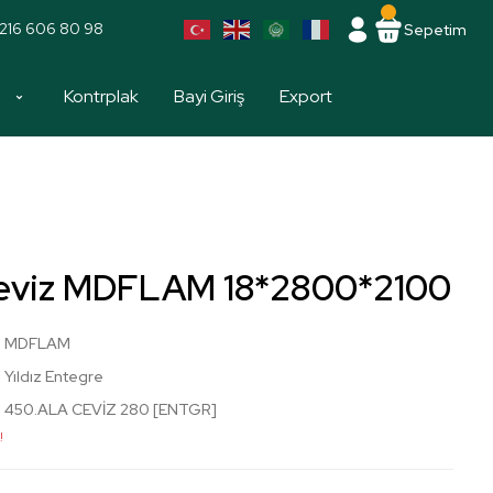
216 606 80 98
Sepetim
a
Kontrplak
Bayi Giriş
Export
Ceviz MDFLAM 18*2800*2100
MDFLAM
Yıldız Entegre
450.ALA CEVİZ 280 [ENTGR]
!