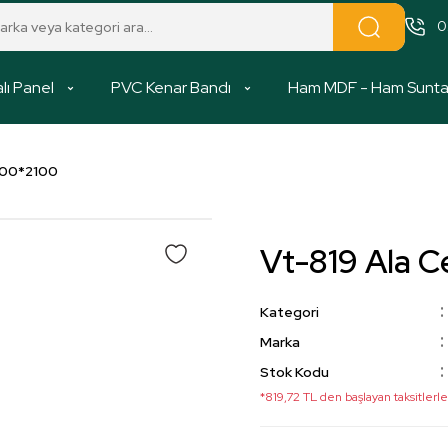
0
lı Panel
PVC Kenar Bandı
Ham MDF - Ham Sunt
800*2100
Vt-819 Ala 
Kategori
Marka
Stok Kodu
*819,72 TL den başlayan taksitlerle