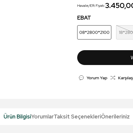
3.450,0
Havale/Eft Fiyatı:
EBAT
08*2800*2100
18*28
Yorum Yap
Karşılaş
Ürün Bilgisi
Yorumlar
Taksit Seçenekleri
Önerileriniz