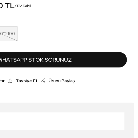
0 TL
KDV Dahil
00*2100
WHATSAPP STOK SORUNUZ
tır
Tavsiye Et
Ürünü Paylaş