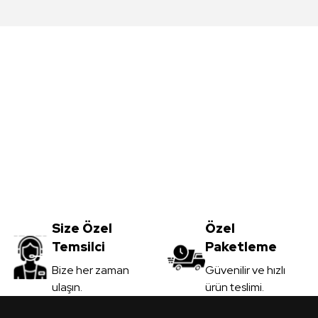
da yetersiz gördüğünüz noktaları öneri formunu kullanarak tarafımıza iletebil
Bu ürüne ilk yorumu siz yapın!
Yorum Yaz
Meşe MDFLAM
Vt-059 Akçaağaç MDFLAM
0
TL
Size Özel
3.450,00
Özel
TL
Temsilci
Paketleme
il
KDV Dahil
Gönder
Bize her zaman
Güvenilir ve hızlı
ulaşın.
ürün teslimi.
 Ver
Sipariş Ver