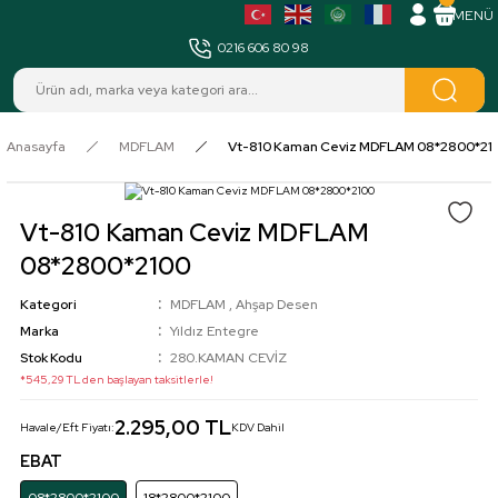
MENÜ
0216 606 80 98
Anasayfa
MDFLAM
Vt-810 Kaman Ceviz MDFLAM 08*2800*21
Vt-810 Kaman Ceviz MDFLAM
08*2800*2100
Kategori
MDFLAM
,
Ahşap Desen
Marka
Yıldız Entegre
Stok Kodu
280.KAMAN CEVİZ
*545,29 TL den başlayan taksitlerle!
2.295,00 TL
Havale/Eft Fiyatı:
KDV Dahil
EBAT