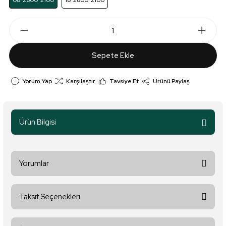
08*2800*2100
18*2800*2100
Sepete Ekle
Yorum Yap
Karşılaştır
Tavsiye Et
Ürünü Paylaş
Ürün Bilgisi
Yorumlar
Taksit Seçenekleri
Bu ürüne ilk yorumu siz yapın!