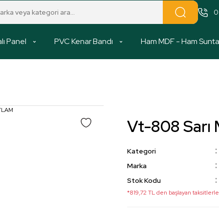
0
lı Panel
PVC Kenar Bandı
Ham MDF - Ham Sunt
Vt-808 Sar
Kategori
Marka
Stok Kodu
*819,72 TL den başlayan taksitlerle