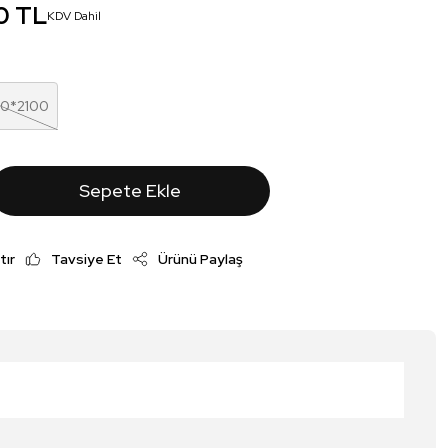
0 TL
KDV Dahil
00*2100
Sepete Ekle
tır
Tavsiye Et
Ürünü Paylaş