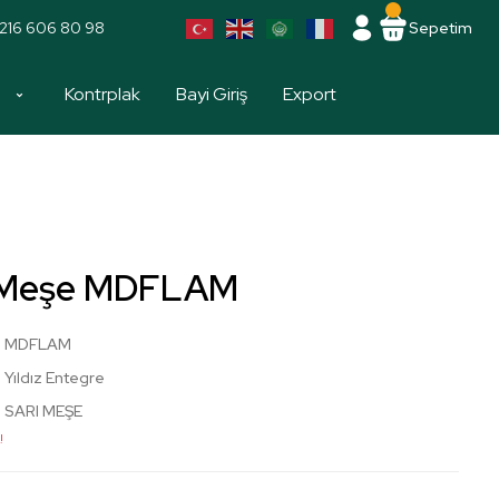
216 606 80 98
Sepetim
a
Kontrplak
Bayi Giriş
Export
ı Meşe MDFLAM
MDFLAM
Yıldız Entegre
SARI MEŞE
!