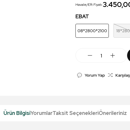
3.450,0
Havale/Eft Fiyatı:
EBAT
08*2800*2100
18*28
Yorum Yap
Karşılaş
Ürün Bilgisi
Yorumlar
Taksit Seçenekleri
Önerileriniz