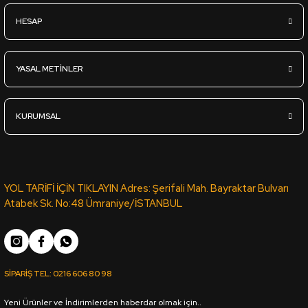
Sipariş Ver
HESAP
YT-98D VİZON LATTE KOTON VİZON PVC ROMA KENAR BANDI 6
YASAL METİNLER
1.839,36
TL
KDV Dahil
KURUMSAL
Sipariş Ver
VT-188 VİKTORYA CEVİZ PVC KENAR BANDI PORTAKAL 03889 -
YOL TARİFİ İÇİN TIKLAYIN Adres: Şerifali Mah. Bayraktar Bulvarı
Atabek Sk. No:48 Ümraniye/İSTANBUL
1.042,60
TL
KDV Dahil
SİPARİŞ TEL:
0216 606 80 98
Sipariş Ver
Yeni Ürünler ve İndirimlerden haberdar olmak için..