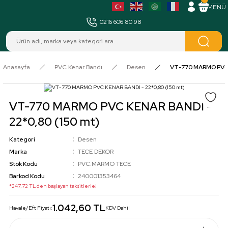
MENÜ
0216 606 80 98
Anasayfa
PVC Kenar Bandı
Desen
VT-770 MARMO PVC 
VT-770 MARMO PVC KENAR BANDI -
22*0,80 (150 mt)
Kategori
Desen
Marka
TECE DEKOR
Stok Kodu
PVC.MARMO TECE
Barkod Kodu
240001353464
*247,72 TL den başlayan taksitlerle!
1.042,60 TL
Havale/Eft Fiyatı:
KDV Dahil