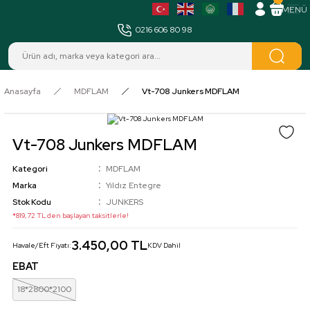
MENÜ
0216 606 80 98
Anasayfa
MDFLAM
Vt-708 Junkers MDFLAM
Vt-708 Junkers MDFLAM
Kategori
MDFLAM
Marka
Yıldız Entegre
Stok Kodu
JUNKERS
*819,72 TL den başlayan taksitlerle!
3.450,00 TL
Havale/Eft Fiyatı:
KDV Dahil
EBAT
18*2800*2100