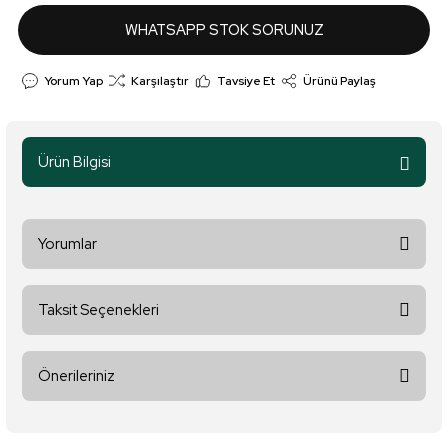
WHATSAPP STOK SORUNUZ
Yorum Yap
Karşılaştır
Tavsiye Et
Ürünü Paylaş
Ürün Bilgisi
Yorumlar
Taksit Seçenekleri
Bu ürüne ilk yorumu siz yapın!
Önerileriniz
Yorum Yaz
Bu ürünün fiyat bilgisi, resim, ürün açıklamalarında ve diğer
konularda yetersiz gördüğünüz noktaları öneri formunu kullanarak