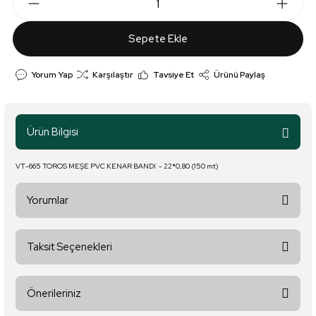
Sepete Ekle
Yorum Yap
Karşılaştır
Tavsiye Et
Ürünü Paylaş
Ürün Bilgisi
VT-665 TOROS MEŞE PVC KENAR BANDI - 22*0,80 (150 mt)
Yorumlar
Taksit Seçenekleri
Bu ürüne ilk yorumu siz yapın!
Önerileriniz
Yorum Yaz