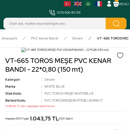
MENÜ
0216 606 80 98
Anasayfa
PVC Kenar Bandı
Desen
VT-665 TOROS MEŞE 
VT-665 TOROS MEŞE PVC KENAR
BANDI - 22*0,80 (150 mt)
Kategori
Desen
Marka
WHİTE BLUE
Stok Kodu
PVC.TOROS MEŞE WHİTEBLUE
Barkod Kodu
PVC.TOROSMEŞEWHİTEBLUEARKUT
*248,00 TL den başlayan taksitlerle!
1.043,75 TL
Havale/Eft Fiyatı:
KDV Dahil