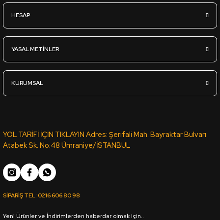
Sipariş Ver
HESAP
YT-98D VİZON LATTE KOTON VİZON PVC ROMA KENAR BANDI 6
YASAL METİNLER
1.841,40
TL
KDV Dahil
KURUMSAL
Sipariş Ver
VT-188 VİKTORYA CEVİZ PVC KENAR BANDI PORTAKAL 03889 -
YOL TARİFİ İÇİN TIKLAYIN Adres: Şerifali Mah. Bayraktar Bulvarı
Atabek Sk. No:48 Ümraniye/İSTANBUL
1.043,75
TL
KDV Dahil
SİPARİŞ TEL:
0216 606 80 98
Sipariş Ver
Yeni Ürünler ve İndirimlerden haberdar olmak için..