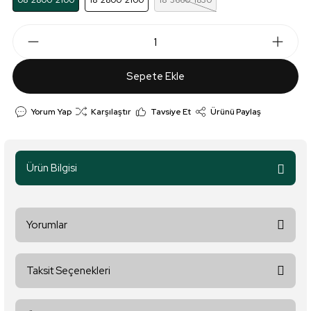
08*2800*2100
18*2800*2100
18*3660*1830
Sepete Ekle
Yorum Yap
Karşılaştır
Tavsiye Et
Ürünü Paylaş
Ürün Bilgisi
Yorumlar
Taksit Seçenekleri
Bu ürüne ilk yorumu siz yapın!