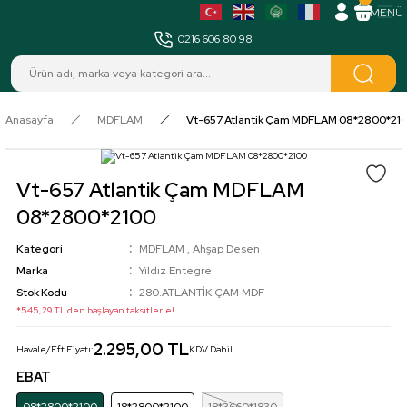
MENÜ
0216 606 80 98
Anasayfa
MDFLAM
Vt-657 Atlantik Çam MDFLAM 08*2800*21
Vt-657 Atlantik Çam MDFLAM
08*2800*2100
Kategori
MDFLAM
,
Ahşap Desen
Marka
Yıldız Entegre
Stok Kodu
280.ATLANTİK ÇAM MDF
*545,29 TL den başlayan taksitlerle!
2.295,00 TL
Havale/Eft Fiyatı:
KDV Dahil
EBAT