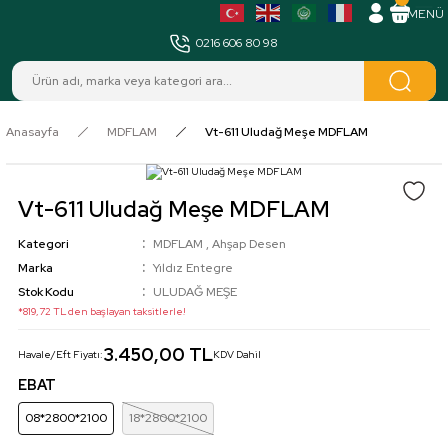
MENÜ
0216 606 80 98
Anasayfa
MDFLAM
Vt-611 Uludağ Meşe MDFLAM
Vt-611 Uludağ Meşe MDFLAM
Kategori
MDFLAM
,
Ahşap Desen
Marka
Yıldız Entegre
Stok Kodu
ULUDAĞ MEŞE
*819,72 TL den başlayan taksitlerle!
3.450,00 TL
Havale/Eft Fiyatı:
KDV Dahil
EBAT
08*2800*2100
18*2800*2100