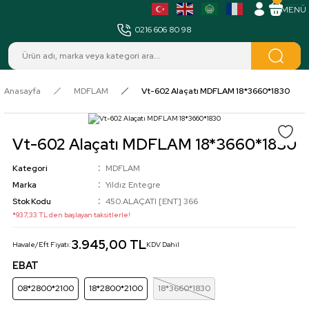
MENÜ
0216 606 80 98
Anasayfa
MDFLAM
Vt-602 Alaçatı MDFLAM 18*3660*1830
Vt-602 Alaçatı MDFLAM 18*3660*1830
Kategori
MDFLAM
Marka
Yıldız Entegre
Stok Kodu
450.ALAÇATI [ENT] 366
*937,33 TL den başlayan taksitlerle!
3.945,00 TL
Havale/Eft Fiyatı:
KDV Dahil
EBAT
08*2800*2100
18*2800*2100
18*3660*1830