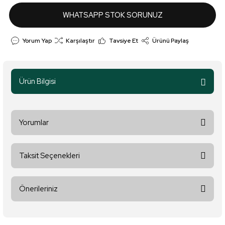
WHATSAPP STOK SORUNUZ
Yorum Yap
Karşılaştır
Tavsiye Et
Ürünü Paylaş
Ürün Bilgisi
Yorumlar
Taksit Seçenekleri
Bu ürüne ilk yorumu siz yapın!
Önerileriniz
Yorum Yaz
Bu ürünün fiyat bilgisi, resim, ürün açıklamalarında ve diğer
konularda yetersiz gördüğünüz noktaları öneri formunu kullanarak