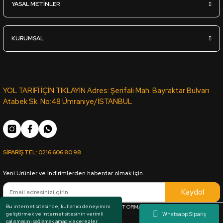
YASAL METİNLER
KURUMSAL
YOL TARİFİ İÇİN TIKLAYIN Adres: Şerifali Mah. Bayraktar Bulvarı
Atabek Sk. No:48 Ümraniye/İSTANBUL
SİPARİŞ TEL:
0216 606 80 98
Yeni Ürünler ve İndirimlerden haberdar olmak için..
Kaydol
Bu internet sitesinde, kullanıcı deneyimini
Her hakkı saklıdır. Copyright © 1983 - 2025 ARKUT ORMAN ÜRÜNLERİ SAN. VE TİC. LTD.
geliştirmek ve internet sitesinin verimli
ŞTİ.
çalışmasını sağlamak amacıyla çerezler