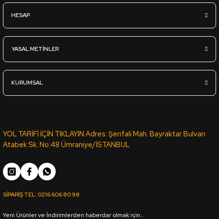
Sipariş Ver
HESAP
YT-98D VİZON LATTE KOTON VİZON PVC ROMA KENAR BANDI 6
YASAL METİNLER
1.841,40
TL
KDV Dahil
KURUMSAL
Sipariş Ver
VT-188 VİKTORYA CEVİZ PVC KENAR BANDI PORTAKAL 03889 -
YOL TARİFİ İÇİN TIKLAYIN Adres: Şerifali Mah. Bayraktar Bulvarı
Atabek Sk. No:48 Ümraniye/İSTANBUL
1.043,75
TL
KDV Dahil
SİPARİŞ TEL:
0216 606 80 98
Sipariş Ver
Yeni Ürünler ve İndirimlerden haberdar olmak için..