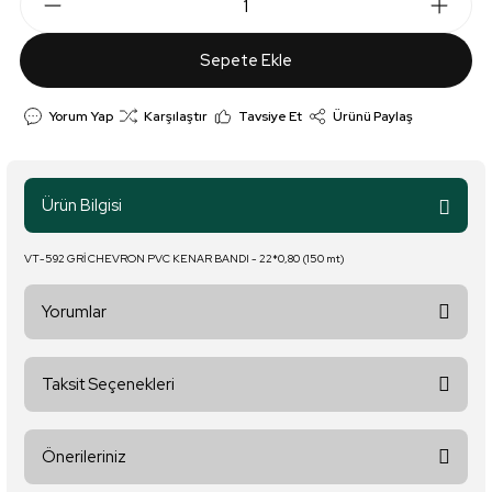
Sepete Ekle
Yorum Yap
Karşılaştır
Tavsiye Et
Ürünü Paylaş
Ürün Bilgisi
VT-592 GRİ CHEVRON PVC KENAR BANDI - 22*0,80 (150 mt)
Yorumlar
Taksit Seçenekleri
Bu ürüne ilk yorumu siz yapın!
Önerileriniz
Yorum Yaz