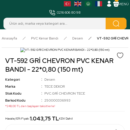
MENÜ
0216 606 80 98
Anasayfa
PVC Kenar Bandı
Desen
VT-592 GRİ CHEVRO
VT-592 GRİ CHEVRON PVC KENAR
BANDI - 22*0,80 (150 mt)
Kategori
Desen
Marka
TECE DEKOR
Stok Kodu
PVC.GRİ CHEVRON TECE
Barkod Kodu
250000336993
*248,00 TL den başlayan taksitlerle!
1.043,75 TL
Havale/Eft Fiyatı:
KDV Dahil