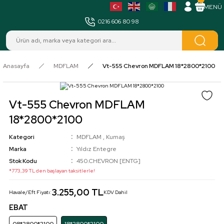
MENÜ
0216 606 80 98
Anasayfa
MDFLAM
Vt-555 Chevron MDFLAM 18*2800*2100
Vt-555 Chevron MDFLAM
18*2800*2100
Kategori
MDFLAM
,
Kumaş
Marka
Yıldız Entegre
Stok Kodu
450.CHEVRON [ENTG]
*773,39 TL den başlayan taksitlerle!
3.255,00 TL
Havale/Eft Fiyatı:
KDV Dahil
EBAT