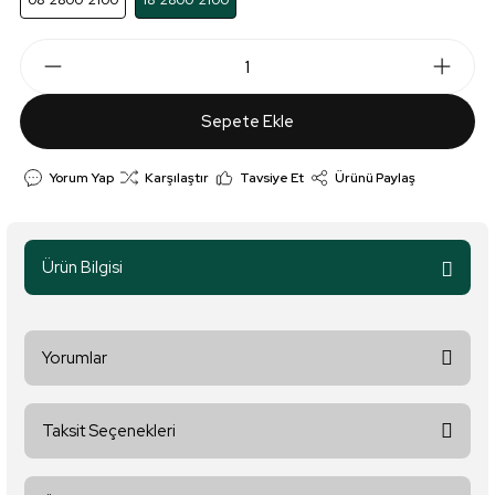
08*2800*2100
18*2800*2100
Sepete Ekle
Yorum Yap
Karşılaştır
Tavsiye Et
Ürünü Paylaş
Ürün Bilgisi
Yorumlar
Taksit Seçenekleri
Bu ürüne ilk yorumu siz yapın!