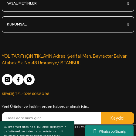
YASAL METİNLER
KURUMSAL
YOL TARİFİ İÇİN TIKLAYIN Adres: Şerifali Mah. Bayraktar Bulvarı
Atabek Sk. No:48 Ümraniye/İSTANBUL
SİPARİŞ TEL:
0216 606 80 98
Yeni Ürünler ve İndirimlerden haberdar olmak için..
Kaydol
Bu internet sitesinde, kullanıcı deneyimini
Her hakkı saklıdır. Copyright © 1983 - 2025 ARKUT ORMAN ÜRÜNLERİ SAN. VE TİC. LTD.
geliştirmek ve internet sitesinin verimli
ŞTİ.
çalışmasını sağlamak amacıyla çerezler