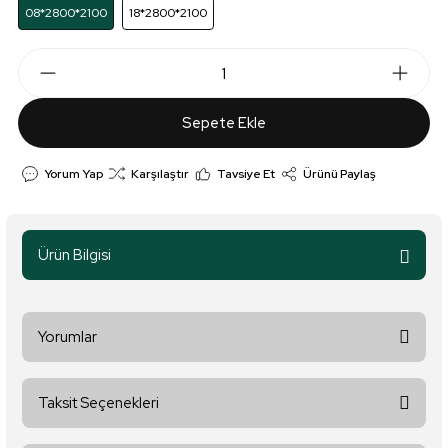
08*2800*2100
18*2800*2100
Sepete Ekle
Yorum Yap
Karşılaştır
Tavsiye Et
Ürünü Paylaş
Ürün Bilgisi
Yorumlar
Taksit Seçenekleri
Bu ürüne ilk yorumu siz yapın!