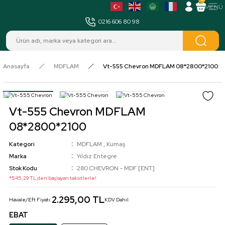
MENÜ
0216 606 80 98
Anasayfa
MDFLAM
Vt-555 Chevron MDFLAM 08*2800*2100
Vt-555 Chevron MDFLAM
08*2800*2100
Kategori
MDFLAM
,
Kumaş
Marka
Yıldız Entegre
Stok Kodu
280.CHEVRON - MDF [ENT]
*545,29 TL den başlayan taksitlerle!
2.295,00 TL
Havale/Eft Fiyatı:
KDV Dahil
EBAT