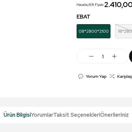
2.410,0
Havale/Eft Fiyatı:
EBAT
08*2800*2100
18*28
Yorum Yap
Karşılaş
Ürün Bilgisi
Yorumlar
Taksit Seçenekleri
Önerileriniz