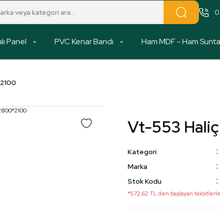
0
lı Panel
PVC Kenar Bandı
Ham MDF - Ham Sunt
*2100
Vt-553 Hal
Kategori
Marka
Stok Kodu
*572,62 TL den başlayan taksitlerle