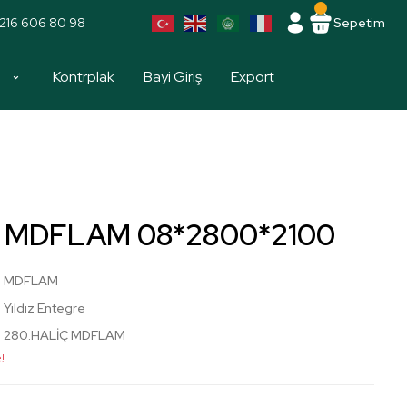
216 606 80 98
Sepetim
a
Kontrplak
Bayi Giriş
Export
iç MDFLAM 08*2800*2100
MDFLAM
Yıldız Entegre
280.HALİÇ MDFLAM
!