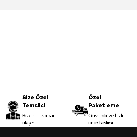
da yetersiz gördüğünüz noktaları öneri formunu kullanarak tarafımıza iletebil
Bu ürüne ilk yorumu siz yapın!
Yorum Yaz
Meşe MDFLAM
Vt-059 Akçaağaç MDFLAM
0
TL
Size Özel
3.450,00
Özel
TL
Temsilci
Paketleme
il
KDV Dahil
Gönder
Bize her zaman
Güvenilir ve hızlı
ulaşın.
ürün teslimi.
 Ver
Sipariş Ver