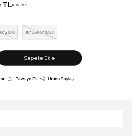
0 TL
KDV Dahil
00*2100
18*3660*1830
Sepete Ekle
tır
Tavsiye Et
Ürünü Paylaş