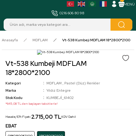
MENÜ
0216 606 80 98
Anasayfa
MDFLAM
Vt-538 Kumbeji MDFLAM 18*2800*2100
Vt-538 Kumbeji MDFLAM
18*2800*2100
Kategori
MDFLAM
,
Pastel (Düz) Renkler
Marka
Yıldız Entegre
Stok Kodu
KUMBEJİ_61402
*645,08 TL den başlayan taksitlerle!
2.715,00 TL
Havale/Eft Fiyatı:
KDV Dahil
EBAT