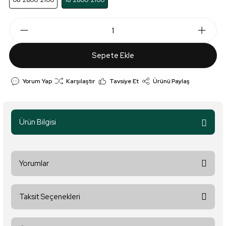
08*2800*2100
18*2800*2100
Sepete Ekle
Yorum Yap
Karşılaştır
Tavsiye Et
Ürünü Paylaş
Ürün Bilgisi
Yorumlar
Taksit Seçenekleri
Bu ürüne ilk yorumu siz yapın!