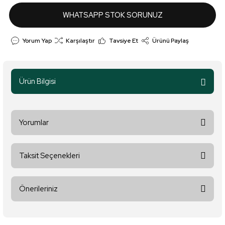
WHATSAPP STOK SORUNUZ
Yorum Yap
Karşılaştır
Tavsiye Et
Ürünü Paylaş
Ürün Bilgisi
Yorumlar
Taksit Seçenekleri
Bu ürüne ilk yorumu siz yapın!
Önerileriniz
Yorum Yaz
Bu ürünün fiyat bilgisi, resim, ürün açıklamalarında ve diğer
konularda yetersiz gördüğünüz noktaları öneri formunu kullanarak