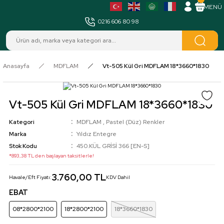
MENÜ
0216 606 80 98
Anasayfa
MDFLAM
Vt-505 Kül Gri MDFLAM 18*3660*1830
Vt-505 Kül Gri MDFLAM 18*3660*1830
Kategori
MDFLAM
,
Pastel (Düz) Renkler
Marka
Yıldız Entegre
Stok Kodu
450.KÜL GRİSİ 366 [EN-S]
*893,38 TL den başlayan taksitlerle!
3.760,00 TL
Havale/Eft Fiyatı:
KDV Dahil
EBAT
08*2800*2100
18*2800*2100
18*3660*1830