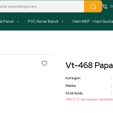
0
lı Panel
PVC Kenar Bandı
Ham MDF - Ham Sunt
Vt-468 Pap
Kategori
Marka
Stok Kodu
*819,72 TL den başlayan taksitlerle