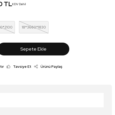
0 TL
KDV Dahil
00*2100
18*3660*1830
Sepete Ekle
tır
Tavsiye Et
Ürünü Paylaş