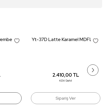
irsiniz.
Pembe
Yt-37D Latte Karamel MDFLAM
L
2.410,00
TL
KDV Dahil
Sipariş Ver