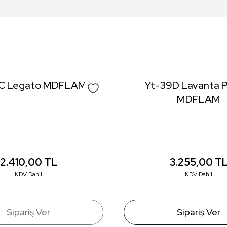
da yetersiz gördüğünüz noktaları öneri formunu kullanarak tarafımıza iletebil
Bu ürüne ilk yorumu siz yapın!
Yorum Yaz
C Legato MDFLAM
Yt-39D Lavanta 
MDFLAM
2.410,00
TL
3.255,00
T
KDV Dahil
KDV Dahil
Gönder
Sipariş Ver
Sipariş Ver