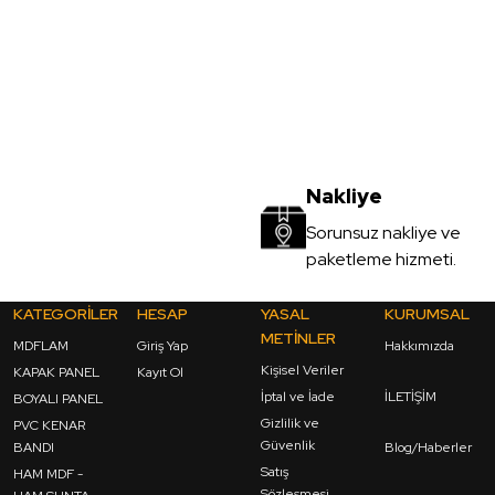
Nakliye
Sorunsuz nakliye ve
paketleme hizmeti.
KATEGORİLER
HESAP
YASAL
KURUMSAL
METİNLER
MDFLAM
Giriş Yap
Hakkımızda
Kişisel Veriler
KAPAK PANEL
Kayıt Ol
İptal ve İade
İLETİŞİM
BOYALI PANEL
Gizlilik ve
PVC KENAR
Güvenlik
BANDI
Blog/Haberler
Satış
HAM MDF -
Sözleşmesi