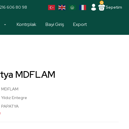
0
216 606 80 98
Sepetim
a
Kontrplak
Bayi Giriş
Export
atya MDFLAM
MDFLAM
Yıldız Entegre
PAPATYA
!