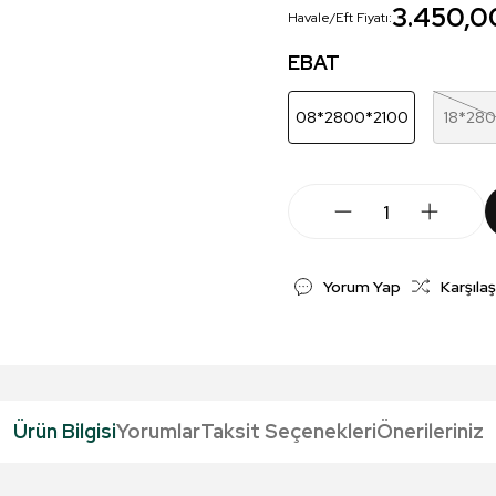
3.450,0
Havale/Eft Fiyatı:
EBAT
08*2800*2100
18*28
Yorum Yap
Karşılaş
Ürün Bilgisi
Yorumlar
Taksit Seçenekleri
Önerileriniz