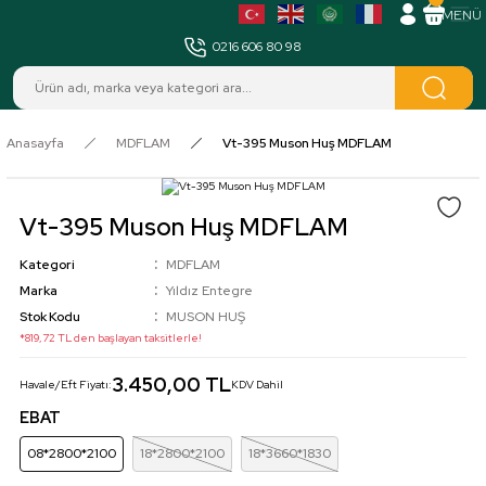
MENÜ
0216 606 80 98
Anasayfa
MDFLAM
Vt-395 Muson Huş MDFLAM
Vt-395 Muson Huş MDFLAM
Kategori
MDFLAM
Marka
Yıldız Entegre
Stok Kodu
MUSON HUŞ
*819,72 TL den başlayan taksitlerle!
3.450,00 TL
Havale/Eft Fiyatı:
KDV Dahil
EBAT
08*2800*2100
18*2800*2100
18*3660*1830