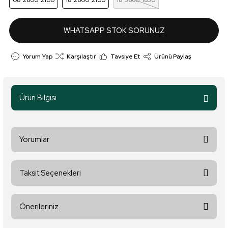
08*2800*2100
18*2800*2100
18*3660*1830
WHATSAPP STOK SORUNUZ
Yorum Yap
Karşılaştır
Tavsiye Et
Ürünü Paylaş
Ürün Bilgisi
Yorumlar
Taksit Seçenekleri
Bu ürüne ilk yorumu siz yapın!
Önerileriniz
Yorum Yaz