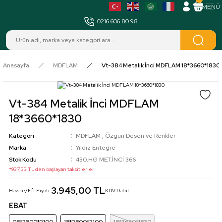
MENÜ
0216 606 80 98
Anasayfa
MDFLAM
Vt-384 Metalik İnci MDFLAM 18*3660*1830
Vt-384 Metalik İnci MDFLAM
18*3660*1830
Kategori
MDFLAM
,
Özgün Desen ve Renkler
Marka
Yıldız Entegre
Stok Kodu
450.HG MET.İNCİ 366
*937,33 TL den başlayan taksitlerle!
3.945,00 TL
Havale/Eft Fiyatı:
KDV Dahil
EBAT