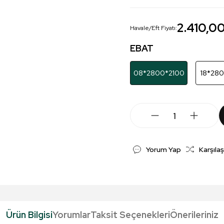
2.410,0
Havale/Eft Fiyatı:
EBAT
08*2800*2100
18*28
Yorum Yap
Karşılaş
Ürün Bilgisi
Yorumlar
Taksit Seçenekleri
Önerileriniz