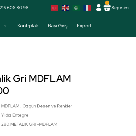
216 606 80 98
Sepetim
a
Kontrplak
Bayi Giriş
Export
lik Gri MDFLAM
00
MDFLAM
,
Özgün Desen ve Renkler
Yıldız Entegre
280.METALİK GRİ -MDFLAM
!