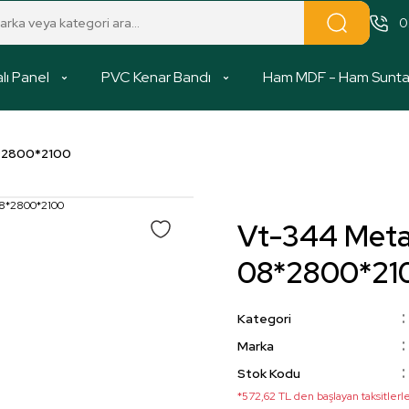
0
lı Panel
PVC Kenar Bandı
Ham MDF - Ham Sunt
8*2800*2100
Vt-344 Meta
08*2800*21
Kategori
Marka
Stok Kodu
*572,62 TL den başlayan taksitlerle