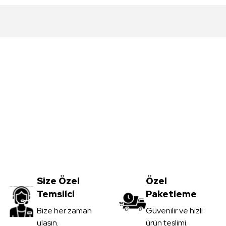
da yetersiz gördüğünüz noktaları öneri formunu kullanarak tarafımıza iletebil
Bu ürüne ilk yorumu siz yapın!
Yorum Yaz
Meşe MDFLAM
Vt-059 Akçaağaç MDFLAM
0
TL
Size Özel
3.450,00
Özel
TL
Temsilci
Paketleme
il
KDV Dahil
Gönder
Bize her zaman
Güvenilir ve hızlı
ulaşın.
ürün teslimi.