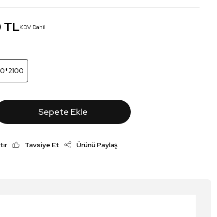
0 TL
KDV Dahil
00*2100
Sepete Ekle
tır
Tavsiye Et
Ürünü Paylaş