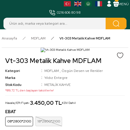
MENÜ
0216 606 80 98
Anasayfa
MDFLAM
Vt-303 Metalik Kahve MDFLAM
Vt-303 Metalik Kahve MDFLAM
Kategori
MDFLAM
,
Özgün Desen ve Renkler
Marka
Yıldız Entegre
Stok Kodu
METALİK KAHVE
*819,72 TL den başlayan taksitlerle!
3.450,00 TL
Havale/Eft Fiyatı:
KDV Dahil
EBAT
08*2800*2100
18*2800*2100