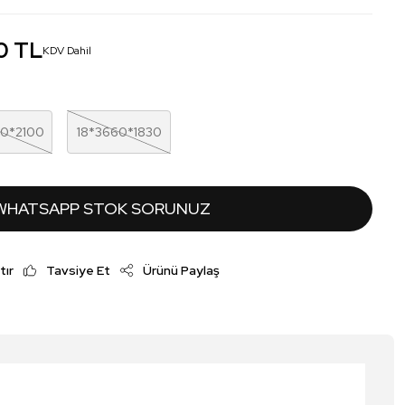
0 TL
KDV Dahil
00*2100
18*3660*1830
WHATSAPP STOK SORUNUZ
tır
Tavsiye Et
Ürünü Paylaş