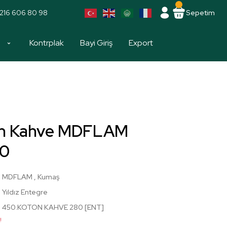
216 606 80 98
Sepetim
a
Kontrplak
Bayi Giriş
Export
on Kahve MDFLAM
00
MDFLAM
,
Kumaş
Yıldız Entegre
450.KOTON KAHVE 280 [ENT]
!