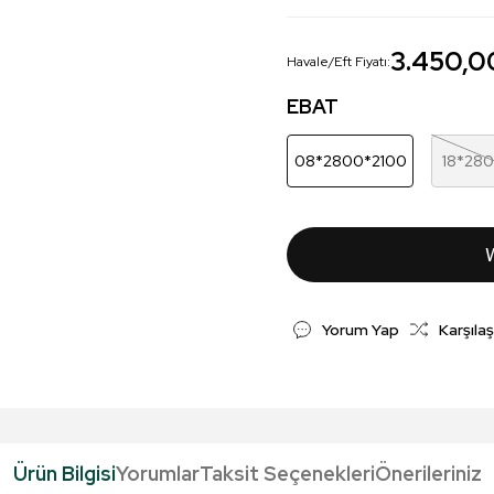
3.450,0
Havale/Eft Fiyatı:
EBAT
08*2800*2100
18*28
Yorum Yap
Karşılaş
Ürün Bilgisi
Yorumlar
Taksit Seçenekleri
Önerileriniz