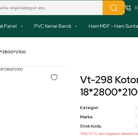
0
lı Panel
PVC Kenar Bandı
Ham MDF - Ham Sunt
8*2800*2100
Vt-298 Kot
18*2800*21
Kategori
Marka
Stok Kodu
*819,72 TL den başlayan taksitlerle