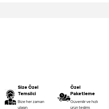
da yetersiz gördüğünüz noktaları öneri formunu kullanarak tarafımıza iletebil
Bu ürüne ilk yorumu siz yapın!
Yorum Yaz
Meşe MDFLAM
Vt-059 Akçaağaç MDFLAM
0
TL
Size Özel
3.450,00
Özel
TL
Temsilci
Paketleme
il
KDV Dahil
Gönder
Bize her zaman
Güvenilir ve hızlı
ulaşın.
ürün teslimi.