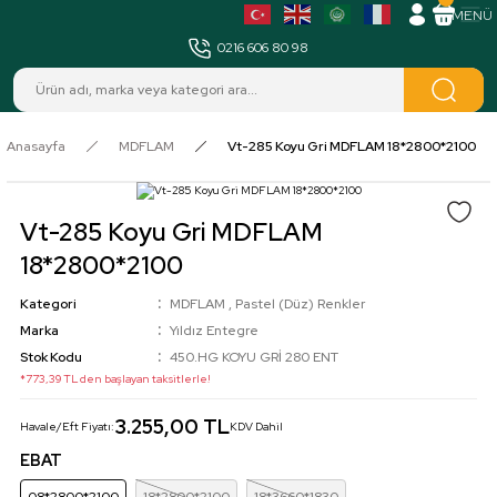
MENÜ
0216 606 80 98
Anasayfa
MDFLAM
Vt-285 Koyu Gri MDFLAM 18*2800*2100
Vt-285 Koyu Gri MDFLAM
18*2800*2100
Kategori
MDFLAM
,
Pastel (Düz) Renkler
Marka
Yıldız Entegre
Stok Kodu
450.HG KOYU GRİ 280 ENT
*773,39 TL den başlayan taksitlerle!
3.255,00 TL
Havale/Eft Fiyatı:
KDV Dahil
EBAT