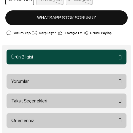
08*2800*2100
18*2800*2100
18*3660*1830
WHATSAPP STOK SORUNUZ
Yorum Yap
Karşılaştır
Tavsiye Et
Ürünü Paylaş
Ürün Bilgisi
Yorumlar
Taksit Seçenekleri
Bu ürüne ilk yorumu siz yapın!
Önerileriniz
Yorum Yaz