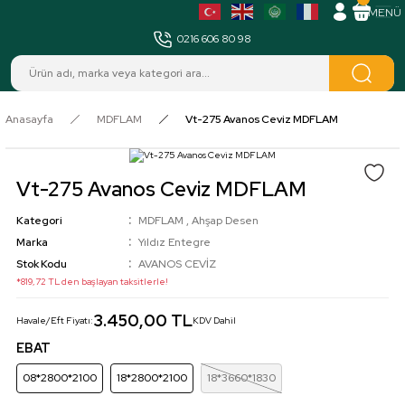
MENÜ
0216 606 80 98
Anasayfa
MDFLAM
Vt-275 Avanos Ceviz MDFLAM
Vt-275 Avanos Ceviz MDFLAM
Kategori
MDFLAM
,
Ahşap Desen
Marka
Yıldız Entegre
Stok Kodu
AVANOS CEVİZ
*819,72 TL den başlayan taksitlerle!
3.450,00 TL
Havale/Eft Fiyatı:
KDV Dahil
EBAT
08*2800*2100
18*2800*2100
18*3660*1830