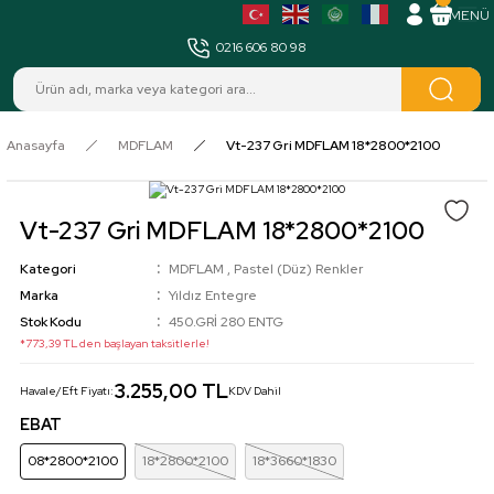
MENÜ
0216 606 80 98
Anasayfa
MDFLAM
Vt-237 Gri MDFLAM 18*2800*2100
Vt-237 Gri MDFLAM 18*2800*2100
Kategori
MDFLAM
,
Pastel (Düz) Renkler
Marka
Yıldız Entegre
Stok Kodu
450.GRİ 280 ENTG
*773,39 TL den başlayan taksitlerle!
3.255,00 TL
Havale/Eft Fiyatı:
KDV Dahil
EBAT
08*2800*2100
18*2800*2100
18*3660*1830