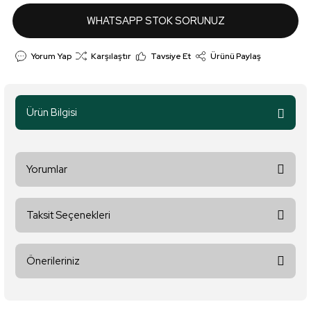
WHATSAPP STOK SORUNUZ
Yorum Yap
Karşılaştır
Tavsiye Et
Ürünü Paylaş
Ürün Bilgisi
Yorumlar
Taksit Seçenekleri
Bu ürüne ilk yorumu siz yapın!
Önerileriniz
Yorum Yaz
Bu ürünün fiyat bilgisi, resim, ürün açıklamalarında ve diğer
konularda yetersiz gördüğünüz noktaları öneri formunu kullanarak