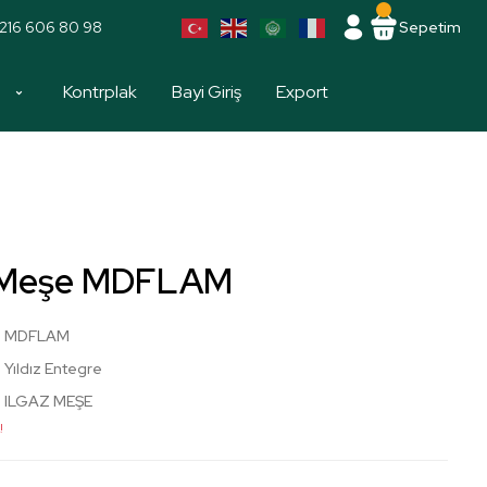
216 606 80 98
Sepetim
a
Kontrplak
Bayi Giriş
Export
z Meşe MDFLAM
MDFLAM
Yıldız Entegre
ILGAZ MEŞE
!