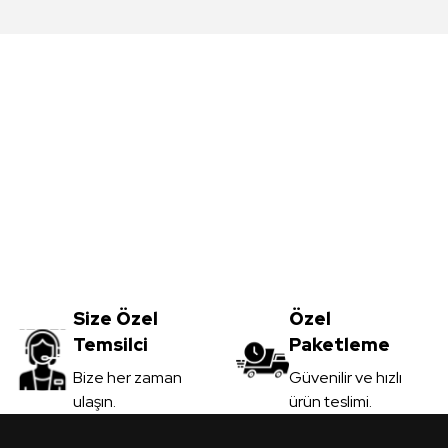
da yetersiz gördüğünüz noktaları öneri formunu kullanarak tarafımıza iletebil
Bu ürüne ilk yorumu siz yapın!
Yorum Yaz
Meşe MDFLAM
Vt-059 Akçaağaç MDFLAM
0
TL
Size Özel
3.450,00
Özel
TL
Temsilci
Paketleme
il
KDV Dahil
Gönder
Bize her zaman
Güvenilir ve hızlı
ulaşın.
ürün teslimi.
 Ver
Sipariş Ver