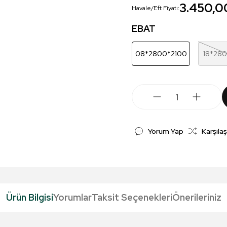
3.450,0
Havale/Eft Fiyatı:
EBAT
08*2800*2100
18*28
Yorum Yap
Karşılaş
Ürün Bilgisi
Yorumlar
Taksit Seçenekleri
Önerileriniz