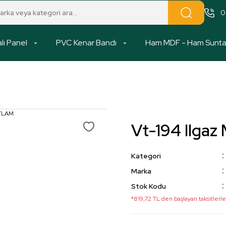
0
lı Panel
PVC Kenar Bandı
Ham MDF - Ham Sunt
Vt-194 Ilga
Kategori
Marka
Stok Kodu
*819,72 TL den başlayan taksitlerle