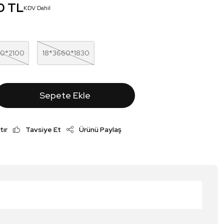
0 TL
KDV Dahil
00*2100
18*3660*1830
Sepete Ekle
tır
Tavsiye Et
Ürünü Paylaş