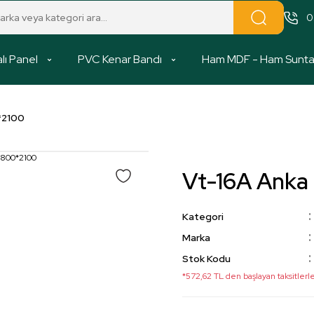
0
lı Panel
PVC Kenar Bandı
Ham MDF - Ham Sunt
*2100
Vt-16A Ank
Kategori
Marka
Stok Kodu
*572,62 TL den başlayan taksitlerle