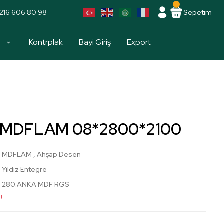
216 606 80 98
Sepetim
a
Kontrplak
Bayi Giriş
Export
a MDFLAM 08*2800*2100
MDFLAM
,
Ahşap Desen
Yıldız Entegre
280.ANKA MDF RGS
!