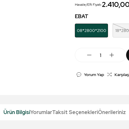
2.410,0
Havale/Eft Fiyatı:
EBAT
08*2800*2100
18*28
Yorum Yap
Karşılaş
Ürün Bilgisi
Yorumlar
Taksit Seçenekleri
Önerileriniz