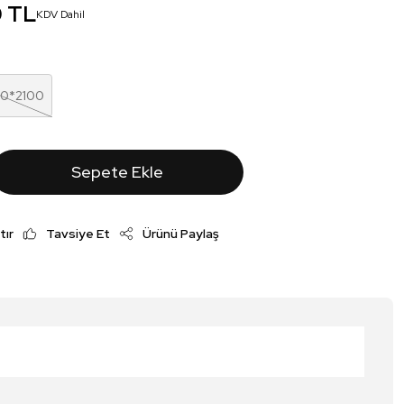
0 TL
KDV Dahil
00*2100
Sepete Ekle
tır
Tavsiye Et
Ürünü Paylaş