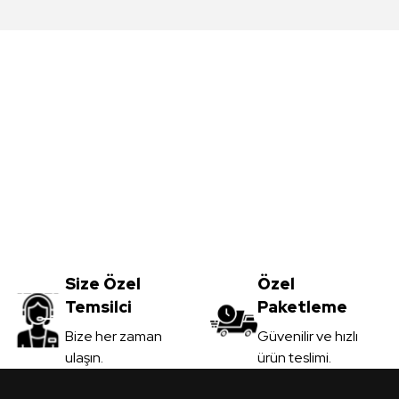
da yetersiz gördüğünüz noktaları öneri formunu kullanarak tarafımıza iletebil
Bu ürüne ilk yorumu siz yapın!
Yorum Yaz
Meşe MDFLAM
Vt-059 Akçaağaç MDFLAM
0
TL
Size Özel
3.450,00
Özel
TL
Temsilci
Paketleme
il
KDV Dahil
Gönder
Bize her zaman
Güvenilir ve hızlı
ulaşın.
ürün teslimi.
 Ver
Sipariş Ver