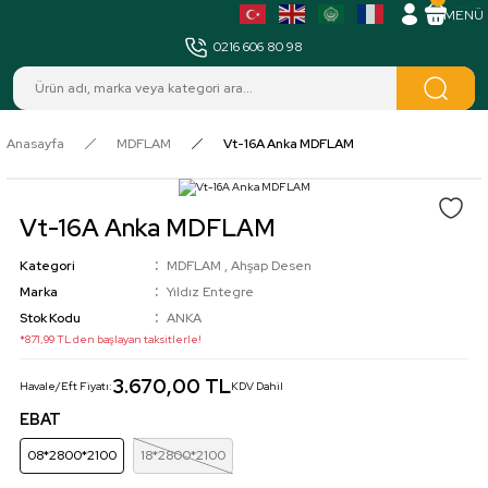
MENÜ
0216 606 80 98
Anasayfa
MDFLAM
Vt-16A Anka MDFLAM
Vt-16A Anka MDFLAM
Kategori
MDFLAM
,
Ahşap Desen
Marka
Yıldız Entegre
Stok Kodu
ANKA
*871,99 TL den başlayan taksitlerle!
3.670,00 TL
Havale/Eft Fiyatı:
KDV Dahil
EBAT
08*2800*2100
18*2800*2100