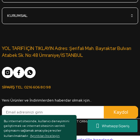
KURUMSAL
YOL TARİFİ İÇİN TIKLAYIN Adres: Şerifali Mah. Bayraktar Bulvarı
Atabek Sk. No:48 Ümraniye/İSTANBUL
SİPARİŞ TEL:
0216 606 80 98
Yeni Ürünler ve İndirimlerden haberdar olmak için..
Kaydol
Bu internet sitesinde, kullanıcı deneyimini
Her hakkı saklıdır. Copyright © 1983 - 2025 ARKUT ORMAN ÜRÜNLERİ SAN. VE TİC. LTD.
geliştirmek ve internet sitesinin verimli
ŞTİ.
çalışmasını sağlamak amacıyla çerezler
kullanılmaktadır.
Ayrıntıları İnceleyin