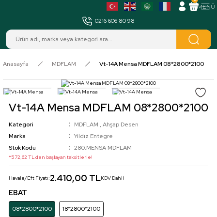
MENÜ
0216 606 80 98
Anasayfa
MDFLAM
Vt-14A Mensa MDFLAM 08*2800*2100
Vt-14A Mensa MDFLAM 08*2800*2100
Kategori
MDFLAM
,
Ahşap Desen
Marka
Yıldız Entegre
Stok Kodu
280.MENSA MDFLAM
*572,62 TL den başlayan taksitlerle!
2.410,00 TL
Havale/Eft Fiyatı:
KDV Dahil
EBAT
08*2800*2100
18*2800*2100