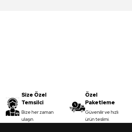
da yetersiz gördüğünüz noktaları öneri formunu kullanarak tarafımıza iletebil
Bu ürüne ilk yorumu siz yapın!
Yorum Yaz
Meşe MDFLAM
Vt-059 Akçaağaç MDFLAM
0
TL
Size Özel
3.450,00
Özel
TL
Temsilci
Paketleme
il
KDV Dahil
Gönder
Bize her zaman
Güvenilir ve hızlı
ulaşın.
ürün teslimi.
 Ver
Sipariş Ver