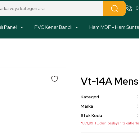
0
lı Panel
PVC Kenar Bandı
Ham MDF - Ham Sunt
Vt-14A Men
Kategori
Marka
Stok Kodu
*871,99 TL den başlayan taksitlerle