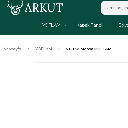
MDFLAM
Kapak Panel
Boya
Anasayfa
MDFLAM
Vt-14A Mensa MDFLAM