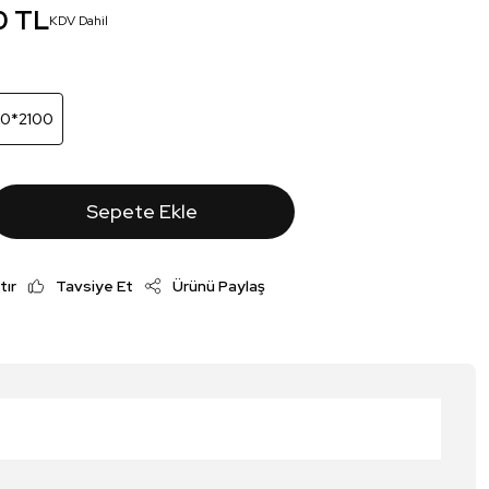
0 TL
KDV Dahil
00*2100
Sepete Ekle
tır
Tavsiye Et
Ürünü Paylaş