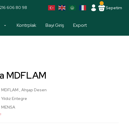
216 606 80 98
Sepetim
a
Kontrplak
Bayi Giriş
Export
sa MDFLAM
MDFLAM
,
Ahşap Desen
Yıldız Entegre
MENSA
!