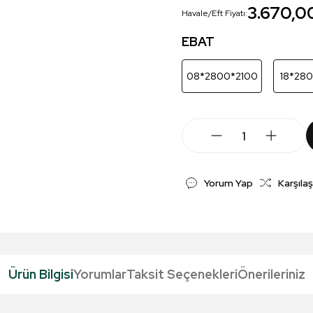
3.670,0
Havale/Eft Fiyatı:
EBAT
08*2800*2100
18*28
Yorum Yap
Karşılaş
Ürün Bilgisi
Yorumlar
Taksit Seçenekleri
Önerileriniz