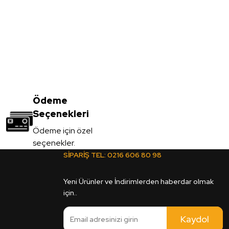
Vt-001 Açık Meşe MDFLAM
3.450,00
Ödeme
TL
Seçenekleri
KDV Dahil
Ödeme için özel
seçenekler.
Sipariş Ver
SİPARİŞ TEL:
0216 606 80 98
2C Legato MDFLAM
Yeni Ürünler ve İndirimlerden haberdar olmak
için..
Kaydol