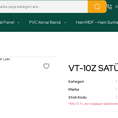
0
lı Panel
PVC Kenar Bandı
Ham MDF - Ham Sunt
VT-10Z SAT
Kategori
Marka
Stok Kodu
*819,72 TL den başlayan taksitlerle