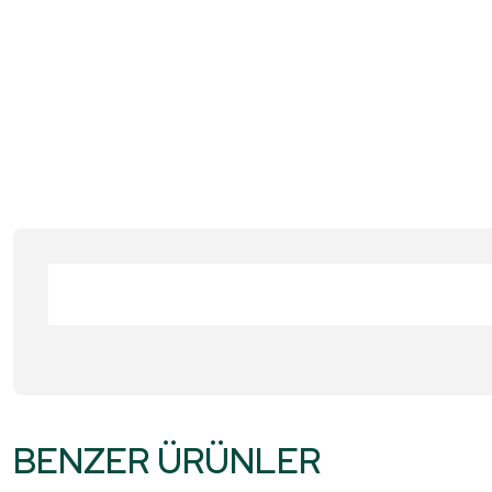
Bu ürünün fiyat bilgisi, resim, ürün açıklamalarında ve diğer konular
Görüş ve önerileriniz için teşekkür ederiz.
BENZER ÜRÜNLER
Ürün resmi kalitesiz, bozuk veya görüntülenemiyor.