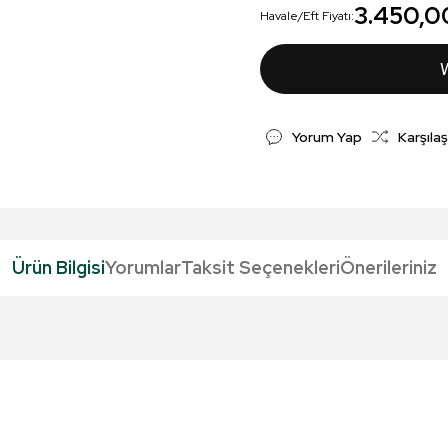
3.450,0
Havale/Eft Fiyatı:
Yorum Yap
Karşılaş
Ürün Bilgisi
Yorumlar
Taksit Seçenekleri
Önerileriniz
da yetersiz gördüğünüz noktaları öneri formunu kullanarak tarafımıza iletebil
Bu ürüne ilk yorumu siz yapın!