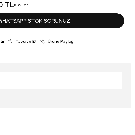
0 TL
KDV Dahil
WHATSAPP STOK SORUNUZ
tır
Tavsiye Et
Ürünü Paylaş
irsiniz.