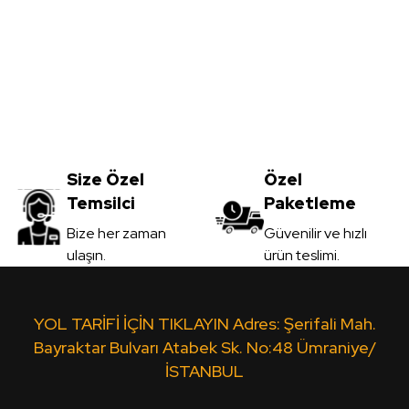
Yorum Yaz
Meşe MDFLAM
Vt-059 Akçaağaç MDFLAM
0
TL
Size Özel
3.450,00
Özel
TL
Temsilci
Paketleme
il
KDV Dahil
Gönder
Bize her zaman
Güvenilir ve hızlı
ulaşın.
ürün teslimi.
 Ver
Sipariş Ver
Ceviz MDFLAM
Vt-10A Leon MDFLAM
Yt-4
YOL TARİFİ İÇİN TIKLAYIN Adres: Şerifali Mah.
Bayraktar Bulvarı Atabek Sk. No:48 Ümraniye/
İSTANBUL