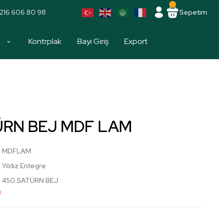
216 606 80 98
Sepetim
a
Kontrplak
Bayi Giriş
Export
ÜRN BEJ MDF LAM
MDFLAM
Yıldız Entegre
450.SATÜRN BEJ
!