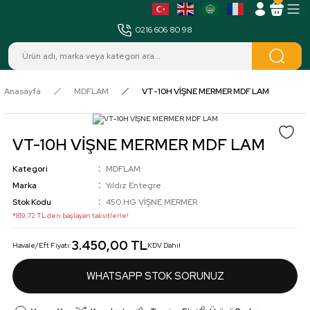
MENÜ
0216 606 80 98
Anasayfa
MDFLAM
VT-10H VİŞNE MERMER MDF LAM
VT-10H VİŞNE MERMER MDF LAM
Kategori
MDFLAM
Marka
Yıldız Entegre
Stok Kodu
450.HG VİŞNE MERMER
*819,72 TL den başlayan taksitlerle!
3.450,00 TL
Havale/Eft Fiyatı:
KDV Dahil
WHATSAPP STOK SORUNUZ