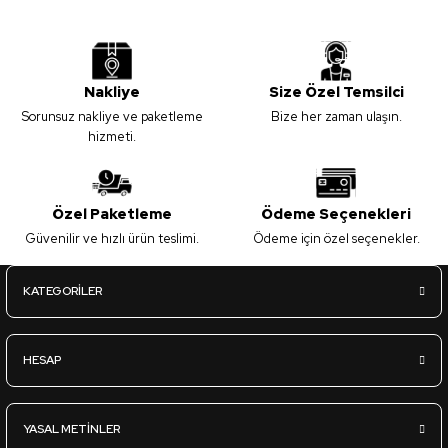
Ürün resmi kalitesiz, bozuk veya görüntülenemiyor.
Ürün açıklamasında eksik bilgiler bulunuyor.
Vt-673 Legnano MDFLAM
Ürün bilgilerinde hatalar bulunuyor.
Nakliye
Size Özel Temsilci
Ürün fiyatı diğer sitelerden daha pahalı.
Sorunsuz nakliye ve paketleme
Bize her zaman ulaşın.
Bu ürüne benzer farklı alternatifler olmalı.
2.835,00
TL
hizmeti.
KDV Dahil
Özel Paketleme
Ödeme Seçenekleri
Sipariş Ver
18*2800*2100
18*3660*1830
08*2800*2100
08*3660*1830
Güvenilir ve hızlı ürün teslimi.
Ödeme için özel seçenekler.
Gönder
KATEGORİLER
Vt-539 Safir Meşe MDFLAM
HESAP
2.795,00
TL
KDV Dahil
YASAL METİNLER