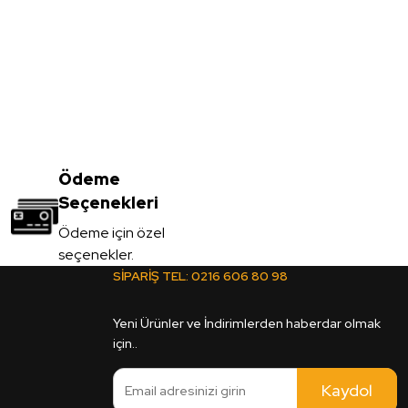
Vt-001 Açık Meşe MDFLAM
3.450,00
Ödeme
TL
Seçenekleri
KDV Dahil
Ödeme için özel
seçenekler.
Sipariş Ver
SİPARİŞ TEL:
0216 606 80 98
2C Legato MDFLAM
Yeni Ürünler ve İndirimlerden haberdar olmak
için..
Kaydol