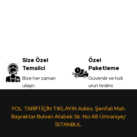
Yorum Yaz
Meşe MDFLAM
Vt-059 Akçaağaç MDFLAM
0
TL
Size Özel
3.450,00
Özel
TL
Temsilci
Paketleme
il
KDV Dahil
Gönder
Bize her zaman
Güvenilir ve hızlı
ulaşın.
ürün teslimi.
 Ver
Sipariş Ver
Ceviz MDFLAM
Vt-10A Leon MDFLAM
Yt-4
YOL TARİFİ İÇİN TIKLAYIN Adres: Şerifali Mah.
Bayraktar Bulvarı Atabek Sk. No:48 Ümraniye/
İSTANBUL