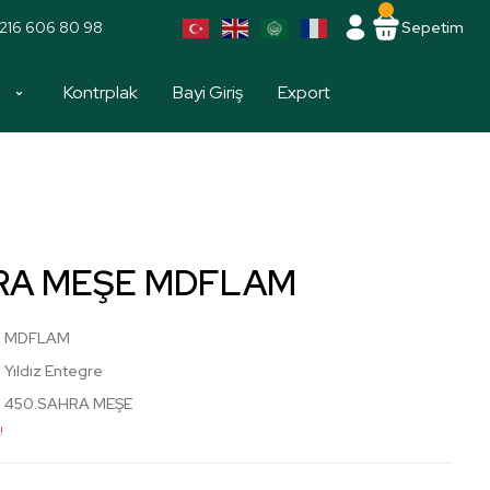
216 606 80 98
Sepetim
a
Kontrplak
Bayi Giriş
Export
HRA MEŞE MDFLAM
MDFLAM
Yıldız Entegre
450.SAHRA MEŞE
!