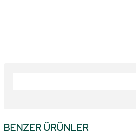
Bu ürünün fiyat bilgisi, resim, ürün açıklamalarında ve diğer konular
Görüş ve önerileriniz için teşekkür ederiz.
BENZER ÜRÜNLER
Ürün resmi kalitesiz, bozuk veya görüntülenemiyor.