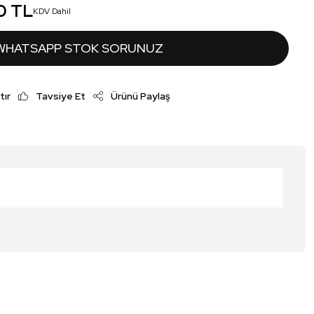
0 TL
KDV Dahil
WHATSAPP STOK SORUNUZ
tır
Tavsiye Et
Ürünü Paylaş
irsiniz.