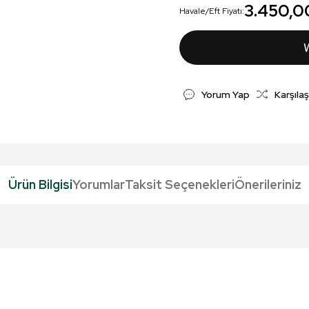
3.450,0
Havale/Eft Fiyatı:
Yorum Yap
Karşılaş
Ürün Bilgisi
Yorumlar
Taksit Seçenekleri
Önerileriniz
da yetersiz gördüğünüz noktaları öneri formunu kullanarak tarafımıza iletebil
Bu ürüne ilk yorumu siz yapın!