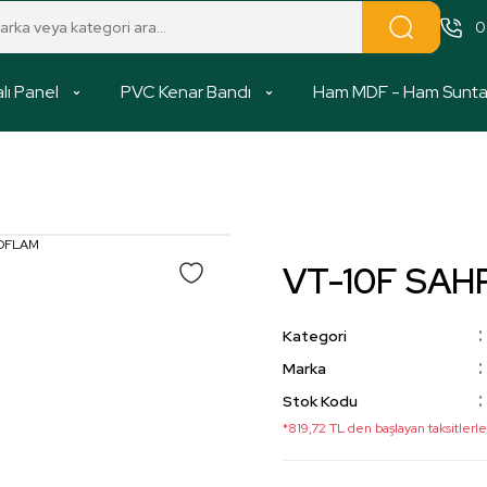
0
lı Panel
PVC Kenar Bandı
Ham MDF - Ham Sunt
VT-10F SA
Kategori
Marka
Stok Kodu
*819,72 TL den başlayan taksitlerle