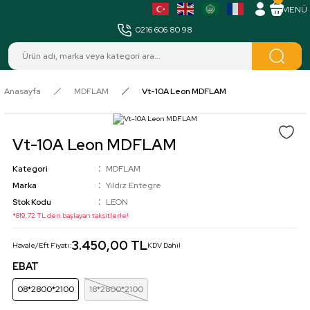
MENÜ
0216 606 80 98
Anasayfa
MDFLAM
Vt-10A Leon MDFLAM
Vt-10A Leon MDFLAM
Kategori
MDFLAM
Marka
Yıldız Entegre
Stok Kodu
LEON
*819,72 TL den başlayan taksitlerle!
3.450,00 TL
Havale/Eft Fiyatı:
KDV Dahil
EBAT
08*2800*2100
18*2800*2100