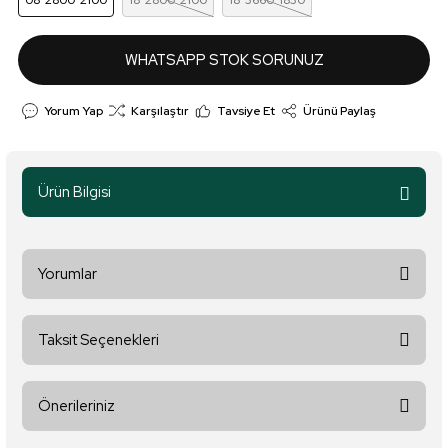
08*2800*2100
18*2800*2100
18*3660*1830
WHATSAPP STOK SORUNUZ
Yorum Yap
Karşılaştır
Tavsiye Et
Ürünü Paylaş
Ürün Bilgisi
Yorumlar
Taksit Seçenekleri
Bu ürüne ilk yorumu siz yapın!
Önerileriniz
Yorum Yaz