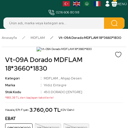
MENÜ
0216 606 80 98
Anasayfa
MDFLAM
Vt-09A Dorado MDFLAM 18*3660*1830
Vt-09A Dorado MDFLAM
18*3660*1830
Kategori
MDFLAM
,
Ahşap Desen
Marka
Yıldız Entegre
Stok Kodu
450.DORADO [ENTGRE]
*893,38 TL den başlayan taksitlerle!
3.760,00 TL
Havale/Eft Fiyatı:
KDV Dahil
EBAT