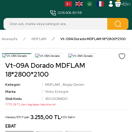
MENÜ
0216 606 80 98
Anasayfa
MDFLAM
Vt-09A Dorado MDFLAM 18*2800*2100
Vt-09A Dorado MDFLAM
18*2800*2100
Kategori
MDFLAM
,
Ahşap Desen
Marka
Yıldız Entegre
Stok Kodu
450.DORADO
*773,39 TL den başlayan taksitlerle!
3.255,00 TL
Havale/Eft Fiyatı:
KDV Dahil
EBAT