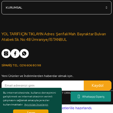
KURUMSAL
YOL TARİFİ İÇİN TIKLAYIN Adres: Şerifali Mah. Bayraktar Bulvarı
Atabek Sk. No:48 Ümraniye/İSTANBUL
SİPARİŞ TEL:
0216 606 80 98
Yeni Ürünler ve İndirimlerden haberdar olmak için..
Kaydol
Bu internet sitesinde, kullanıcı deneyimini
Her hakkı saklıdır. Copyright © 1983 - 2025 ARKUT ORMAN ÜRÜNLERİ SAN. VE TİC. LTD.
geliştirmek ve internet sitesinin verimli
ŞTİ.
çalışmasını sağlamak amacıyla çerezler
kullanılmaktadır.
Ayrıntıları İnceleyin
ideasoft
e-
ticaret
Tamam