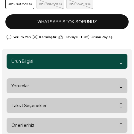
08*2800*2100
18*2800*2100
18*3660*1830
WHATSAPP STOK SORUNUZ
Yorum Yap
Karşılaştır
Tavsiye Et
Ürünü Paylaş
Ürün Bilgisi
Yorumlar
Taksit Seçenekleri
Bu ürüne ilk yorumu siz yapın!
Önerileriniz
Yorum Yaz