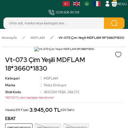
MENÜ
0216 606 80 98
Anasayfa
MDFLAM
Vt-073 Çim Yeşili MDFLAM 18*3660*1830
Vt-073 Çim Yeşili MDFLAM
18*3660*1830
Kategori
MDFLAM
Marka
Yıldız Entegre
Stok Kodu
450.ÇİM YEŞİL 366 [Y]
*937,33 TL den başlayan taksitlerle!
3.945,00 TL
Havale/Eft Fiyatı:
KDV Dahil
EBAT