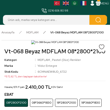
MENÜ
0216 606 80 98
Anasayfa
MDFLAM
Vt-068 Beyaz MDFLAM 08*2800*2100
Vt-068 Beyaz MDFLAM 08*2800*2100
Kategori
MDFLAM
,
Pastel (Düz) Renkler
Marka
Yıldız Entegre
Stok Kodu
6CMNAEW8UD_6722
*572,62 TL den başlayan taksitlerle!
2.410,00 TL
Havale/Eft Fiyatı:
KDV Dahil
EBAT
08*2800*2100
08*3660*1830
18*2800*2100
18*3660*1830